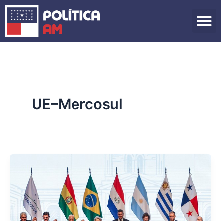
Ir
para
o
conteúdo
UE–Mercosul