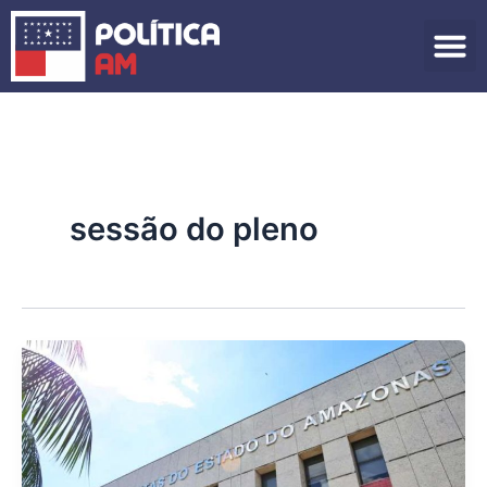
Ir
para
o
conteúdo
sessão do pleno