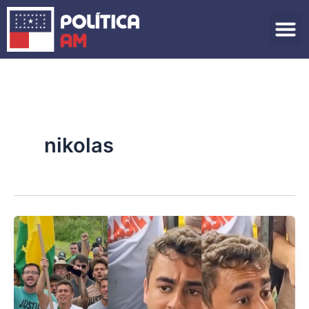
Ir
para
o
conteúdo
nikolas