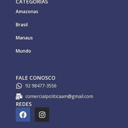
CATEGORIAS
Amazonas
Brasil
Manaus
Mundo
FALE CONOSCO
92 98477-3556
comercialpoliticaam@gmail.com
REDES
F
I
a
n
c
s