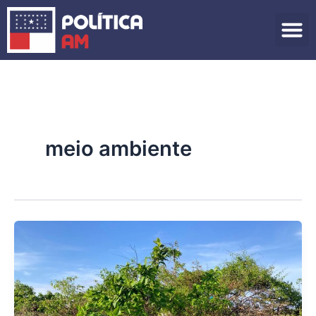
Ir
para
o
conteúdo
meio ambiente