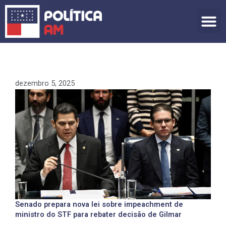
Ir
para
o
conteúdo
dezembro 5, 2025
Senado prepara nova lei sobre impeachment de
ministro do STF para rebater decisão de Gilmar