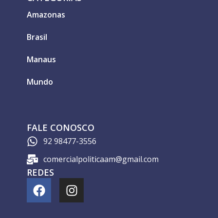
Amazonas
Brasil
Manaus
Mundo
FALE CONOSCO
92 98477-3556
comercialpoliticaam@gmail.com
REDES
F
I
a
n
c
s