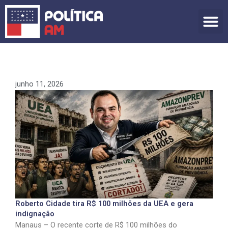
Ir
para
o
conteúdo
junho 11, 2026
Roberto Cidade tira R$ 100 milhões da UEA e gera
indignação
Manaus – O recente corte de R$ 100 milhões do