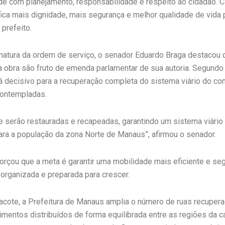
de com planejamento, responsabilidade e respeito ao cidadão. C
fica mais dignidade, mais segurança e melhor qualidade de vida
 prefeito.
natura da ordem de serviço, o senador Eduardo Braga destacou 
a obra são fruto de emenda parlamentar de sua autoria. Segundo 
á decisivo para a recuperação completa do sistema viário do co
contempladas.
e serão restauradas e recapeadas, garantindo um sistema viário 
ara a população da zona Norte de Manaus”, afirmou o senador.
forçou que a meta é garantir uma mobilidade mais eficiente e s
organizada e preparada para crescer.
cote, a Prefeitura de Manaus amplia o número de ruas recupera
timentos distribuídos de forma equilibrada entre as regiões da ca