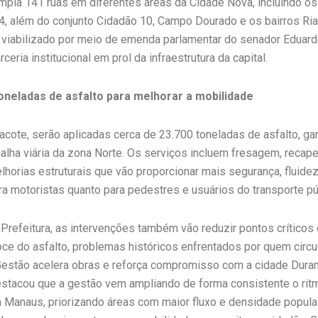
empla 141 ruas em diferentes áreas da Cidade Nova, incluindo os 
 24, além do conjunto Cidadão 10, Campo Dourado e os bairros Ri
 viabilizado por meio de emenda parlamentar do senador Eduard
ceria institucional em prol da infraestrutura da capital.
toneladas de asfalto para melhorar a mobilidade
cote, serão aplicadas cerca de 23.700 toneladas de asfalto, gar
malha viária da zona Norte. Os serviços incluem fresagem, recap
horias estruturais que vão proporcionar mais segurança, fluidez
ra motoristas quanto para pedestres e usuários do transporte pú
Prefeitura, as intervenções também vão reduzir pontos críticos
ce do asfalto, problemas históricos enfrentados por quem circu
Gestão acelera obras e reforça compromisso com a cidade Durant
stacou que a gestão vem ampliando de forma consistente o rit
Manaus, priorizando áreas com maior fluxo e densidade popula