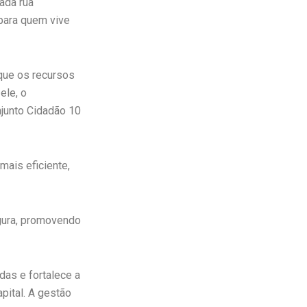
ada rua
 para quem vive
que os recursos
ele, o
njunto Cidadão 10
mais eficiente,
egura, promovendo
das e fortalece a
pital. A gestão