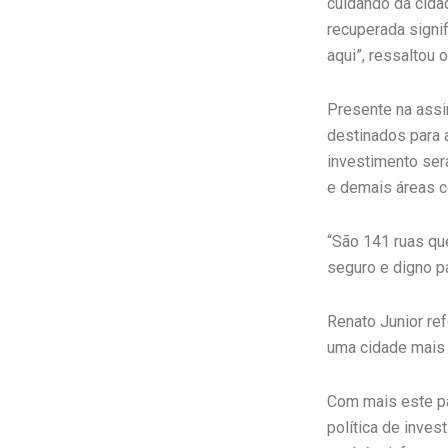
cuidando da cida
recuperada signi
aqui”, ressaltou o
Presente na assi
destinados para 
investimento ser
e demais áreas 
“São 141 ruas qu
seguro e digno p
Renato Junior re
uma cidade mais 
Com mais este pa
política de inves