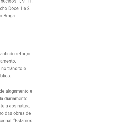
núcleos 1, 9, 11,
acho Doce 1 e 2.
o Braga,
antindo reforço
eamento,
 no trânsito e
blico.
 de alagamento e
la diariamente
e a assinatura,
mo das obras de
cional. “Estamos