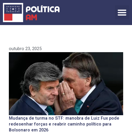
Ir
para
o
conteúdo
outubro 23, 2025
Mudança de turma no STF: manobra de Luiz Fux pode
redesenhar forças e reabrir caminho político para
Bolsonaro em 2026