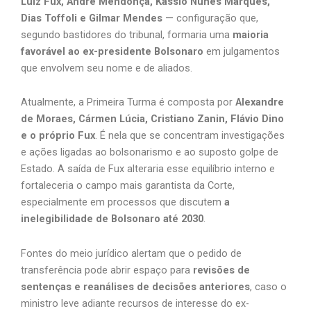
Luiz Fux, André Mendonça, Kássio Nunes Marques,
Dias Toffoli e Gilmar Mendes
— configuração que,
segundo bastidores do tribunal, formaria uma
maioria
favorável ao ex-presidente Bolsonaro
em julgamentos
que envolvem seu nome e de aliados.
Atualmente, a Primeira Turma é composta por
Alexandre
de Moraes, Cármen Lúcia, Cristiano Zanin, Flávio Dino
e o próprio Fux
. É nela que se concentram investigações
e ações ligadas ao bolsonarismo e ao suposto golpe de
Estado. A saída de Fux alteraria esse equilíbrio interno e
fortaleceria o campo mais garantista da Corte,
especialmente em processos que discutem
a
inelegibilidade de Bolsonaro até 2030
.
Fontes do meio jurídico alertam que o pedido de
transferência pode abrir espaço para
revisões de
sentenças e reanálises de decisões anteriores
, caso o
ministro leve adiante recursos de interesse do ex-