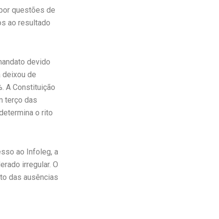
 por questões de
os ao resultado
 mandato devido
 deixou de
. A Constituição
m terço das
etermina o rito
sso ao Infoleg, a
rado irregular. O
cto das ausências