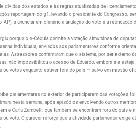
de dívidas dos estados e às regras atualizadas de licenciamento
 após reportagem do g1, levando o presidente do Congresso, se
-AP), a anunciar em plenário a anulação do voto e a retificação d
urgiu porque o e-Cédula permite a votação simultânea de deput
 senha individuais, enviados aos parlamentares conforme orient
dárias. Assessores confirmaram que o sistema, por ser externo à
as, não impossibilitou o acesso de Eduardo, embora ele esteja
a ou votos enquanto estiver fora do país — salvo em missão ofic
oíbe parlamentares no exterior de participarem das votações foi
Câmara nesta semana, após episódios envolvendo outros membr
m e Carla Zambelli, que também se encontram fora do país e 
a ou voto. O parecer reforça que a atividade parlamentar exige 
.