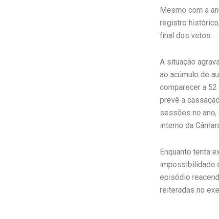
Mesmo com a anul
registro históri
final dos vetos.
A situação agrav
ao acúmulo de au
comparecer a 52 
prevê a cassação
sessões no ano, 
interno da Câmara
Enquanto tenta ex
impossibilidade 
episódio reacend
reiteradas no exe