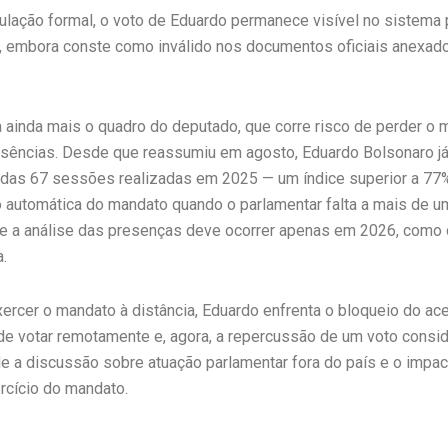
ação formal, o voto de Eduardo permanece visível no sistema
co, embora conste como inválido nos documentos oficiais anexad
a ainda mais o quadro do deputado, que corre risco de perder o
sências. Desde que reassumiu em agosto, Eduardo Bolsonaro já
das 67 sessões realizadas em 2025 — um índice superior a 77%
 automática do mandato quando o parlamentar falta a mais de u
e a análise das presenças deve ocorrer apenas em 2026, como d
.
ercer o mandato à distância, Eduardo enfrenta o bloqueio do ace
de votar remotamente e, agora, a repercussão de um voto conside
e a discussão sobre atuação parlamentar fora do país e o impa
rcício do mandato.