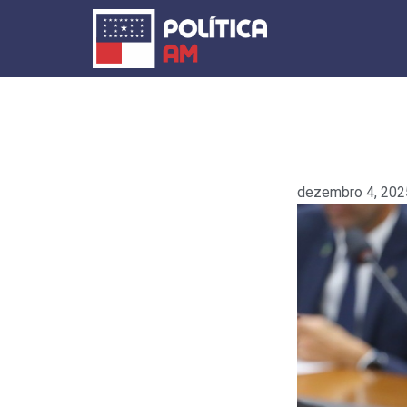
Ir
para
o
conteúdo
dezembro 4, 202