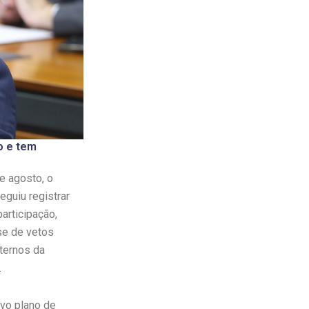
o e tem
e agosto, o
guiu registrar
articipação,
ise de vetos
nternos da
.
ovo plano de