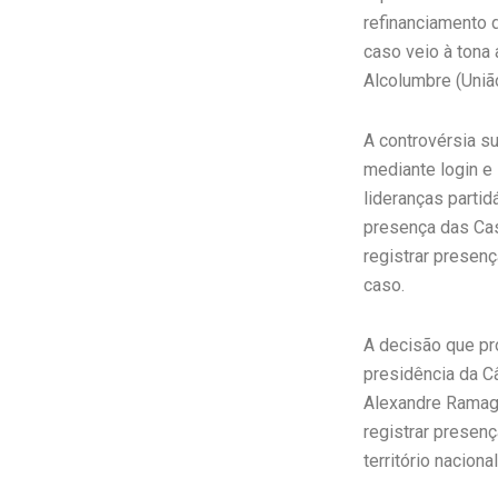
refinanciamento 
caso veio à tona
Alcolumbre (União
A controvérsia s
mediante login e
lideranças parti
presença das Cas
registrar presenç
caso.
A decisão que pr
presidência da 
Alexandre Ramage
registrar presenç
território nacional