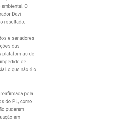
 ambiental. O
nador Davi
o resultado.
ados e senadores
ações das
s plataformas de
 impedido de
ial, o que não é o
 reafirmada pela
os do PL, como
não puderam
atuação em