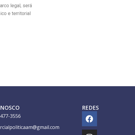
rco legal, será
o e territorial
ONOSCO
REDES
F
I
8477-3556
a
n
rcialpoliticaam@gmail.com
c
s