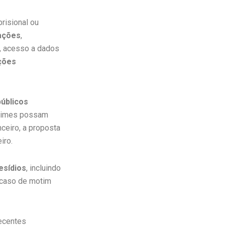
risional ou
gações
,
s, acesso a dados
ções
úblicos
crimes possam
ceiro, a proposta
iro.
esídios
, incluindo
caso de motim
recentes