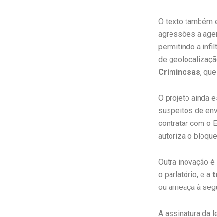
O texto também e
agressões a agen
permitindo a inf
de geolocalizaçã
Criminosas
, que
O projeto ainda 
suspeitos de en
contratar com o E
autoriza o bloqu
Outra inovação é
o parlatório, e a
t
ou ameaça à segu
A assinatura da l