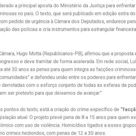
derado a principal aposta do Ministério da Justiça para enfrenta
minosas no país. O texto, que será publicado em edição extra d
com pedido de urgência à Câmara dos Deputados, endurece pena
ação das polícias e cria instrumentos para estrangular financei
Câmara, Hugo Motta (Republicanos-PB), afirmou que a proposta 
ongresso e deve tramitar de forma acelerada. Em rede social, Lu
ara até 30 anos as penas para quem integra as facções crimino
 comunidades” e defendeu união entre os poderes para enfrentar
 derrotadas com o esforço conjunto de todas as esferas de pod
dem ser pretexto para que deixemos de avançar.”
is pontos do texto, está a criação do crime específico de
“facçã
gislação atual. O projeto prevê pena de 8 a 15 anos para quem ex
conômico com uso de violência. Homicídios ligados a esses grup
mo crimes hediondos, com penas de 12 a 30 anos.