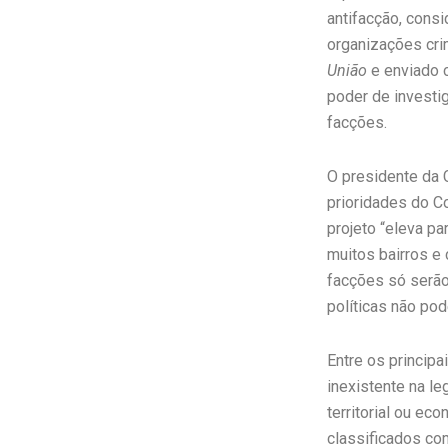
antifacção, consi
organizações cri
União
e enviado 
poder de investig
facções.
O presidente da 
prioridades do C
projeto “eleva p
muitos bairros e
facções só serão
políticas não po
Entre os principa
inexistente na le
territorial ou e
classificados co