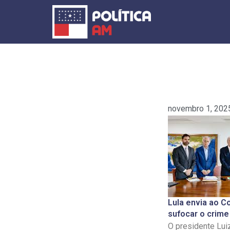
Ir
para
o
conteúdo
novembro 1, 202
Lula envia ao C
sufocar o crime
O presidente Luiz