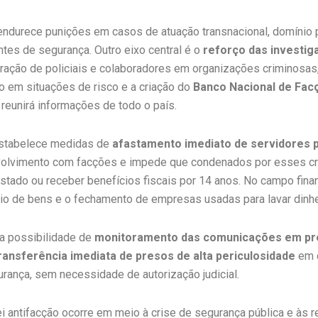
ndurece punições em casos de atuação transnacional, domínio p
tes de segurança. Outro eixo central é o
reforço das investi
iltração de policiais e colaboradores em organizações criminosa
o em situações de risco e a criação do
Banco Nacional de Fac
 reunirá informações de todo o país.
estabelece medidas de
afastamento imediato de servidores p
volvimento com facções e impede que condenados por esses 
stado ou receber benefícios fiscais por 14 anos. No campo finan
eio de bens e o fechamento de empresas usadas para lavar dinhe
 a possibilidade de
monitoramento das comunicações em pr
ransferência imediata de presos de alta periculosidade
em 
rança, sem necessidade de autorização judicial.
ei antifacção ocorre em meio à crise de segurança pública e às 