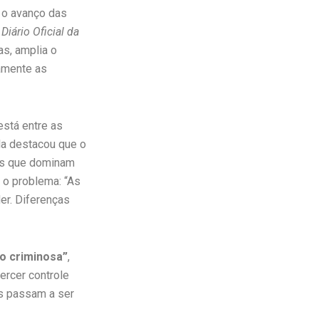
r o avanço das
o
Diário Oficial da
s, amplia o
ramente as
está entre as
la destacou que o
sas que dominam
 o problema: “As
er. Diferenças
o criminosa”
,
ercer controle
os passam a ser