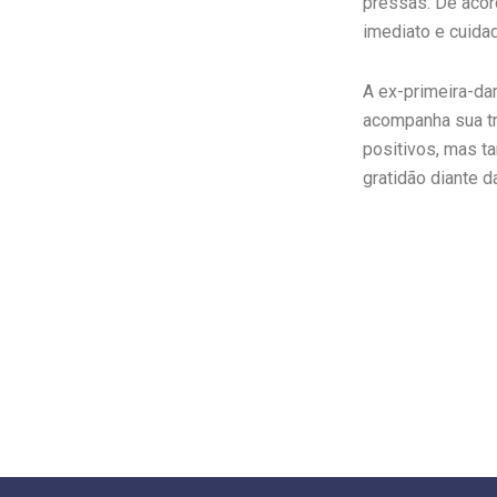
pressas. De acor
imediato e cuida
A ex-primeira-d
acompanha sua tr
positivos, mas t
gratidão diante d