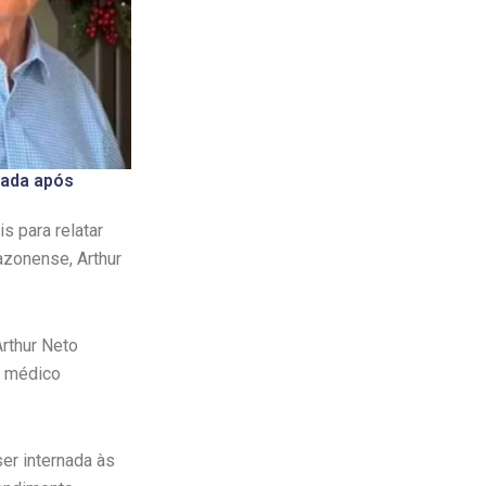
nada após
s para relatar
azonense, Arthur
rthur Neto
o médico
er internada às