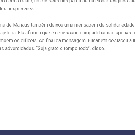
do com o relato, um de seus rins parou de funcionar, exigindo a
dos hospitalares.
ama de Manaus também deixou uma mensagem de solidariedade 
ajetória. Ela afirmou que é necessário compartilhar não apena
ambém os difíceis. Ao final da mensagem, Elisabeth destacou a 
as adversidades. “Seja grato o tempo todo”, disse.