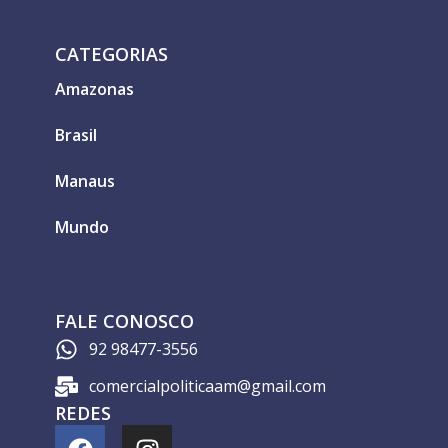
CATEGORIAS
Amazonas
Brasil
Manaus
Mundo
FALE CONOSCO
92 98477-3556
comercialpoliticaam@gmail.com
REDES
F
I