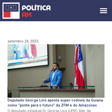
Ir
para
o
conteúdo
setembro 24, 2025
Deputado George Lins aponta super-rodovia da Guiana
como “ponte para o futuro” da ZFM e do Amazonas
O deputado estadual Dr. George Lins (UPB), líder da