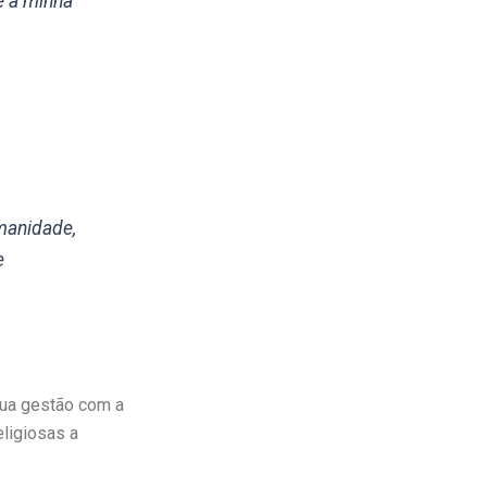
e a minha
manidade,
e
ua gestão com a
eligiosas a