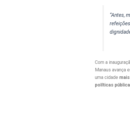
“Antes, 
refeiçõe
dignidad
Com a inauguraç
Manaus avança e
uma cidade
mais
políticas públic