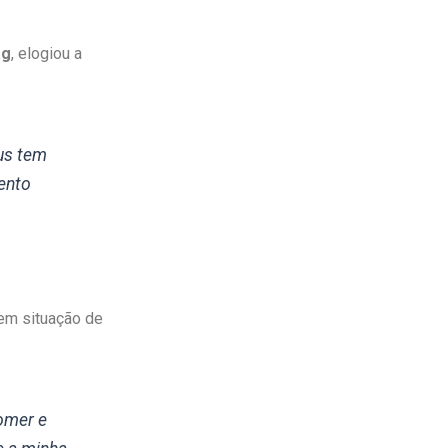
ag
, elogiou a
us tem
ento
 em situação de
comer e