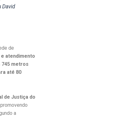
u David
rede de
a e atendimento
m
745 metros
ra até 80
al de Justiça do
, promovendo
egundo a