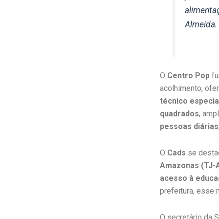
alimentaç
Almeida.
O
Centro Pop
fu
acolhimento, of
técnico especia
quadrados
, amp
pessoas diárias
O
Cads
se destac
Amazonas (TJ-
acesso à educaç
prefeitura, esse
O secretário da