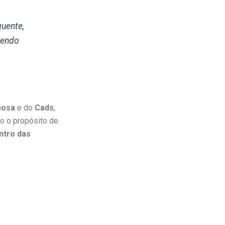
quente,
vendo
bosa
e do
Cads
,
do o propósito de
ntro das