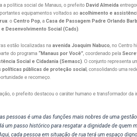
 a política social de Manaus, o prefeito
David Almeida
entregou
 importantes equipamentos voltados ao
acolhimento e assistênc
rua
: o
Centro Pop
, a
Casa de Passagem Padre Orlando Bar
 e Desenvolvimento Social (Cads)
.
ras estão localizadas na
avenida Joaquim Nabuco
, no Centro h
 parte do programa
“Manaus por Você”
, coordenado pela
Secret
stência Social e Cidadania (Semasc)
. O conjunto representa 
s políticas públicas de proteção social
, consolidando uma red
portunidade e recomeço.
ação, o prefeito destacou o caráter humano e transformador da in
das pessoas é uma das funções mais nobres de uma gestão.
á um passo histórico para resgatar a dignidade de quem 
 Aqui, cada pessoa em situação de rua terá um espaço dign