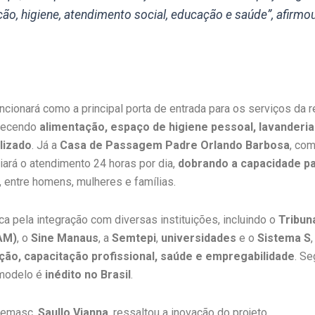
ão, higiene, atendimento social, educação e saúde”, afirmo
ncionará como a principal porta de entrada para os serviços da 
erecendo
alimentação, espaço de higiene pessoal, lavanderi
lizado
. Já a
Casa de Passagem Padre Orlando Barbosa
, co
liará o atendimento 24 horas por dia,
dobrando a capacidade pa
, entre homens, mulheres e famílias.
a pela integração com diversas instituições, incluindo o
Tribun
AM)
, o
Sine Manaus
, a
Semtepi
,
universidades
e o
Sistema S
ão, capacitação profissional, saúde e empregabilidade
. S
 modelo é
inédito no Brasil
.
 Semasc,
Saullo Vianna
, ressaltou a inovação do projeto.