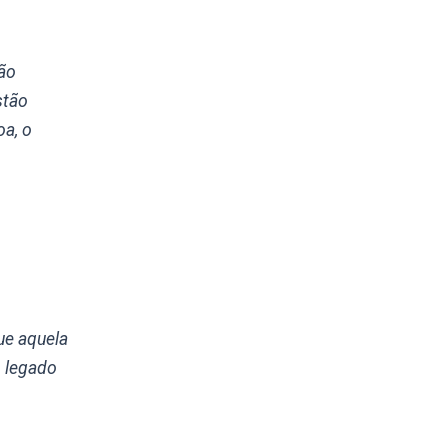
não
stão
oa, o
ue aquela
m legado