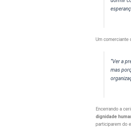
dormir c
esperança
Um comerciante d
“Ver a p
mas porq
organiza
Encerrando a ceri
dignidade human
participarem do e