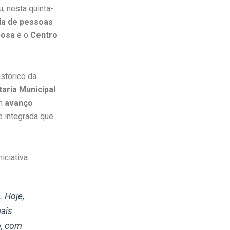
, nesta quinta-
ia de pessoas
bosa
e o
Centro
istórico da
aria Municipal
um
avanço
e integrada que
iciativa.
 Hoje,
mais
o, com