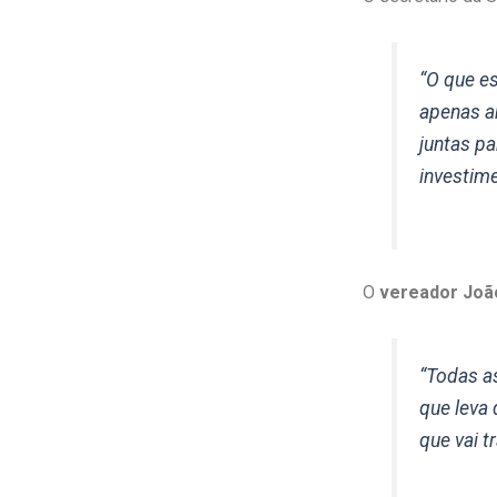
“O que e
apenas a
juntas p
investime
O
vereador Joã
“Todas a
que leva 
que vai t