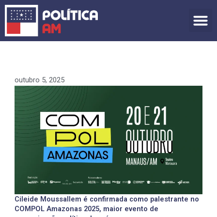
Ir
para
o
conteúdo
outubro 5, 2025
Cileide Moussallem é confirmada como palestrante no
COMPOL Amazonas 2025, maior evento de